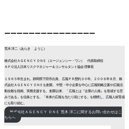
ーーーーーーーーーーーーーーー
荒木 洋二（あらき ようじ）
株式会社ＡＧＥＮＣＹ ＯＮＥ（エージェンシー・ワン） 代表取締役
ＮＰＯ法人日本リスクマネジャー＆コンサルタント協会 理事長
１９６５年生まれ。静岡県下田市出身。 広報ＰＲ歴約３０年。２００６年８月、株
式会社ＡＧＥＮＣＹ ＯＮＥを創業。 中堅・中小企業を中心に広報戦略立案や広報活
動全般を指南、実務支援する。 創業以来、「 広報とは『企業の人格』を形成する営
みである」を信条とする。「本来の広報を当たり前にする」を標榜し、広報人材育成
にも取り組む。
株式会社ＡＧＥＮＣＹ ＯＮＥ 荒木 洋二に関するお問い合わせはこ
ちらへ