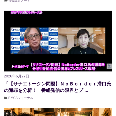
社会設計ノート
2026年6月27日
「【サナエトークン問題】ＮｏＢｏｒｄｅｒ溝口氏
の謝罪を分析！ 番組発信の限界とプ ...
RMCAジャーナル