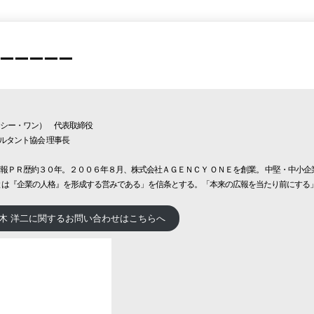
ーーーーー
ンシー・ワン） 代表取締役
ルタント協会 理事長
広報ＰＲ歴約３０年。２００６年８月、株式会社ＡＧＥＮＣＹ ＯＮＥを創業。 中堅・中小
報とは『企業の人格』を形成する営みである」を信条とする。「本来の広報を当たり前にする
荒木 洋二に関するお問い合わせはこちらへ