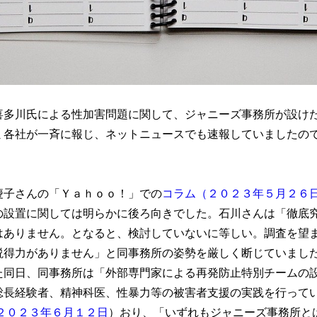
喜多川氏による性加害問題に関して、ジャニーズ事務所が設け
ミ各社が一斉に報じ、ネットニュースでも速報していましたの
慶子さんの「Ｙａｈｏｏ！」での
コラム（２０２３年５月２６
の設置に関しては明らかに後ろ向きでした。石川さんは「徹底
はありません。となると、検討していないに等しい。調査を望
説得力がありません」と同事務所の姿勢を厳しく断じていまし
た同日、同事務所は「外部専門家による再発防止特別チームの
総長経験者、精神科医、性暴力等の被害者支援の実践を行って
２０２３年６月１２日
）おり、「いずれもジャニーズ事務所と