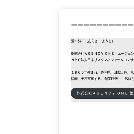
ーーーーーーーーーー
荒木 洋二（あらき ようじ）
株式会社ＡＧＥＮＣＹ ＯＮＥ（エージェ
ＮＰＯ法人日本リスクマネジャー＆コンサ
１９６５年生まれ。静岡県下田市出身。 
指南、実務支援する。 創業以来、「 広
株式会社ＡＧＥＮＣＹ ＯＮＥ 