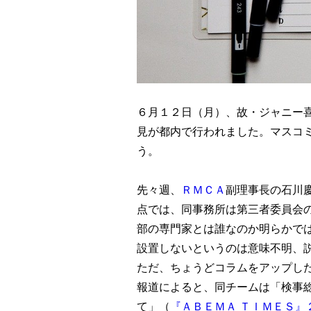
６月１２日（月）、故・ジャニー
見が都内で行われました。マスコ
う。
先々週、
ＲＭＣＡ
副理事長の石川
点では、同事務所は第三者委員会
部の専門家とは誰なのか明らかで
設置しないというのは意味不明、
ただ、ちょうどコラムをアップし
報道によると、同チームは「検事
て」（
『ＡＢＥＭＡ ＴＩＭＥＳ』