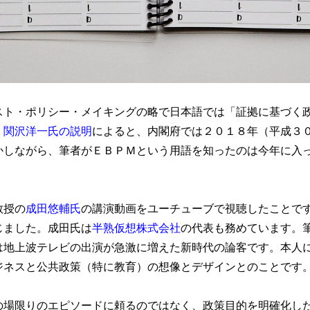
スト・ポリシー・メイキングの略で日本語では「証拠に基づく
・関沢洋一氏の説明
によると、内閣府では２０１８年（平成３
かしながら、筆者がＥＢＰＭという用語を知ったのは今年に入
教授の
成田悠輔氏
の講演動画をユーチューブで視聴したことで
じました。成田氏は
半熟仮想株式会社
の代表も務めています。
は地上波テレビの出演が急激に増えた新時代の論客です。本人
ジネスと公共政策（特に教育）の想像とデザインとのことです
の場限りのエピソードに頼るのではなく、政策目的を明確化し