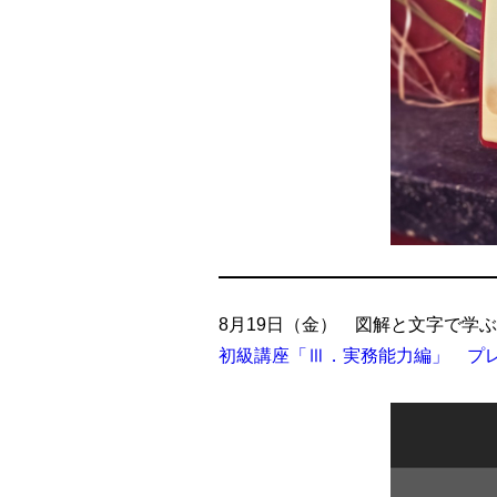
8月19日（金） 図解と文字で学
初級講座「Ⅲ．実務能力編」 プ