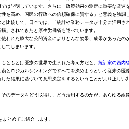
府では説明しています。さらに「政策効果の測定に重要な関連
効性を高め、国民の行政への信頼確保に資する」と意義を強調
のと比較して、日本では、「統計や業務データが十分に活用さ
指摘」されてきたと厚生労働省も述べています。
で使われた膨大な公的資金によりどんな効果、成果があったの
としてしまいます。
、もともとは医療の世界で生まれた考え方だと、
統計家の西内
と勘とロジカルシンキングですべてを決めようという従来の医
析した結果に基づいて意思決定をするということがより正しい
。
、そのデータをどう取得し、どう活用するのかが、あらゆる組
事をまとめてご紹介します。