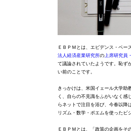
ＥＢＰＭとは、エビデンス・ベー
法人経済産業研究所
の
上席研究員
て議論されていたようです。恥ず
い前のことです。
きっかけは、米国イェール大学助
く、自らの不見識をふがいなく感
らネットで注目を浴び、今春以降
リズム・数学・ポエムを使ったビ
ＥＢＰＭとは、「政策の企画をそ