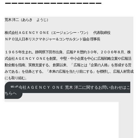
ーーーーーーーーーーーーーーー
荒木 洋二（あらき ようじ）
株式会社ＡＧＥＮＣＹ ＯＮＥ（エージェンシー・ワン） 代表取締役
ＮＰＯ法人日本リスクマネジャー＆コンサルタント協会 理事長
１９６５年生まれ。静岡県下田市出身。 広報ＰＲ歴約３０年。２００６年８月、株
式会社ＡＧＥＮＣＹ ＯＮＥを創業。 中堅・中小企業を中心に広報戦略立案や広報活
動全般を指南、実務支援する。 創業以来、「 広報とは『企業の人格』を形成する営
みである」を信条とする。「本来の広報を当たり前にする」を標榜し、広報人材育成
にも取り組む。
株式会社ＡＧＥＮＣＹ ＯＮＥ 荒木 洋二に関するお問い合わせはこ
ちらへ