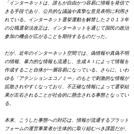
「インターネットは、誰もが自由かつ容易に情報を発信で
きる手段であり、公共的な議論や真摯な意見表明に利用さ
れている。インターネット選挙運動を解禁した２０１３年
の公職選挙法改正は、インターネットを通じて国民の政治
参加の機会が広がることを期待するものだった。
だが、近年のインターネット空間では、偽情報や真偽不明
の情報、暴力的な情報も流通し、生成ＡＩによって情報を
作成すること自体が一層容易になっている。さらに、いわ
ゆる「アテンションエコノミー」のもとで刺激的な情報が
拡散されやすくなっており、不正確な情報によって選挙結
果が左右されることが社会的に懸念される事態となってい
る。
本来、こうした事態への対応は、情報が流通するプラット
フォームの運営事業者が主体的に取り組むべき課題だが、