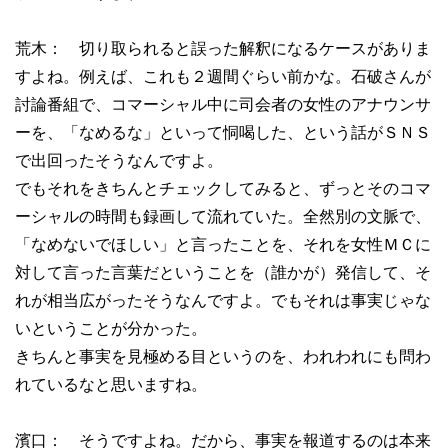
荒木： 切り取られると誤った解釈になるケースがありま
すよね。例えば、これも２週間ぐらい前かな。石破さんが
討論番組で、コマーシャル中に司会者の女性のアナウンサ
ーを、「なめるな」といって恫喝した、という話がＳＮＳ
で出回ったそうなんですよ。
でもそれをきちんとチェックしてみると、ずっとそのコマ
ーシャルの時間も録画して流れていた。全然別の文脈で、
「なめないでほしい」と言ったことを、それを女性ＭＣに
対して言った言葉だということを（誰かが）発信して、そ
れが相当広がったそうなんですよ。でもそれは事実じゃな
いということが分かった。
きちんと事実を見極める目というのを、われわれにも問わ
れているなと思いますね。
濱口： そうですよね。だから、事実を報道するのは本来