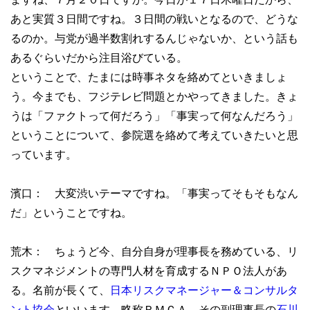
あと実質３日間ですね。３日間の戦いとなるので、どうな
るのか。与党が過半数割れするんじゃないか、という話も
あるぐらいだから注目浴びている。
ということで、たまには時事ネタを絡めてといきましょ
う。今までも、フジテレビ問題とかやってきました。きょ
うは「ファクトって何だろう」「事実って何なんだろう」
ということについて、参院選を絡めて考えていきたいと思
っています。
濱口： 大変渋いテーマですね。「事実ってそもそもなん
だ」ということですね。
荒木： ちょうど今、自分自身が理事長を務めている、リ
スクマネジメントの専門人材を育成するＮＰＯ法人があ
る。名前が長くて、
日本リスクマネージャー＆コンサルタ
ント協会
といいます。略称ＲＭＣＡ。その副理事長の
石川