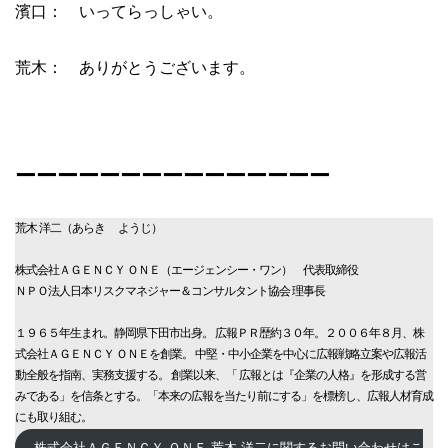
濱口： いってらっしゃい。
荒木： ありがとうございます。
ーーーーーーーーーーーーーーー
荒木 洋二（あらき ようじ）
株式会社ＡＧＥＮＣＹ ＯＮＥ（エージェンシー・ワン） 代表取締役
ＮＰＯ法人日本リスクマネジャー＆コンサルタント協会 理事長
１９６５年生まれ。静岡県下田市出身。 広報ＰＲ歴約３０年。２００６年８月、株
式会社ＡＧＥＮＣＹ ＯＮＥを創業。 中堅・中小企業を中心に広報戦略立案や広報活
動全般を指南、実務支援する。 創業以来、「 広報とは『企業の人格』を形成する営
みである」を信条とする。「本来の広報を当たり前にする」を標榜し、広報人材育成
にも取り組む。
株式会社ＡＧＥＮＣＹ ＯＮＥ 荒木 洋二に関するお問い合わせはこ