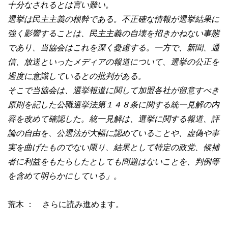
十分なされるとは言い難い。
選挙は民主主義の根幹である。不正確な情報が選挙結果に
強く影響することは、民主主義の自壊を招きかねない事態
であり、当協会はこれを深く憂慮する。一方で、新聞、通
信、放送といったメディアの報道について、選挙の公正を
過度に意識しているとの批判がある。
そこで当協会は、選挙報道に関して加盟各社が留意すべき
原則を記した公職選挙法第１４８条に関する統一見解の内
容を改めて確認した。統一見解は、選挙に関する報道、評
論の自由を、公選法が大幅に認めていることや、虚偽や事
実を曲げたものでない限り、結果として特定の政党、候補
者に利益をもたらしたとしても問題はないことを、判例等
を含めて明らかにしている」。
荒木 ： さらに読み進めます。