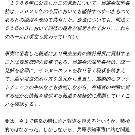
「１９６６年に公表したこの見解について、当協会加盟各
社は、２０２５年の今日においても堅持すべすべきもので
あるとの認識を改めて共有した。放送についても、同法１
５１条の３において同様の趣旨が規定されており、これら
のルールは現在も変わっていない。
事実に密着した報道により民主主義の維持発展に貢献する
ことは報道機関の責務である。当協会の加盟各社は、統一
見解を念頭に、インターネットを取り巻く現状を踏まえ
て、選挙報道のあり方を足元から見直し、国際的なファク
トチェックの手法なども参照しながら、有権者の判断に資
する確かな情報を提供する報道を積極的に展開していくこ
とを確認する」。
要は、今まで選挙の時に割と報道を控えるというか、積極
的ではなかった。しかしながら、兵庫県知事選に絡む問題