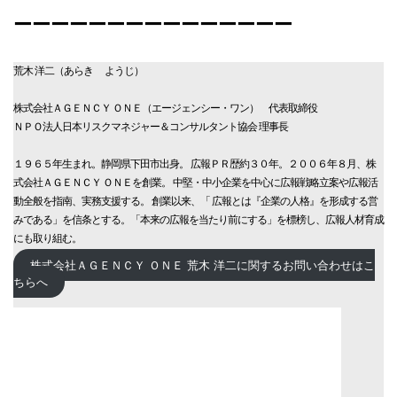
ーーーーーーーーーーーーーーー
荒木 洋二（あらき ようじ）
株式会社ＡＧＥＮＣＹ ＯＮＥ（エージェンシー・ワン） 代表取締役
ＮＰＯ法人日本リスクマネジャー＆コンサルタント協会 理事長
１９６５年生まれ。静岡県下田市出身。 広報ＰＲ歴約３０年。２００６年８月、株
式会社ＡＧＥＮＣＹ ＯＮＥを創業。 中堅・中小企業を中心に広報戦略立案や広報活
動全般を指南、実務支援する。 創業以来、「 広報とは『企業の人格』を形成する営
みである」を信条とする。「本来の広報を当たり前にする」を標榜し、広報人材育成
にも取り組む。
株式会社ＡＧＥＮＣＹ ＯＮＥ 荒木 洋二に関するお問い合わせはこ
ちらへ