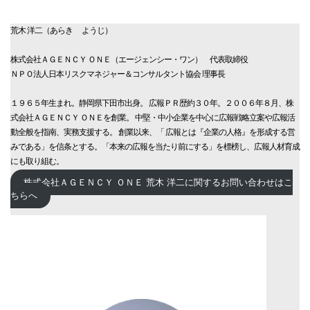
荒木 洋二（あらき ようじ）
株式会社ＡＧＥＮＣＹ ＯＮＥ（エージェンシー・ワン） 代表取締役
ＮＰＯ法人日本リスクマネジャー＆コンサルタント協会 理事長
１９６５年生まれ。静岡県下田市出身。 広報ＰＲ歴約３０年。２００６年８月、株
式会社ＡＧＥＮＣＹ ＯＮＥを創業。 中堅・中小企業を中心に広報戦略立案や広報活
動全般を指南、実務支援する。 創業以来、「 広報とは『企業の人格』を形成する営
みである」を信条とする。「本来の広報を当たり前にする」を標榜し、広報人材育成
にも取り組む。
株式会社ＡＧＥＮＣＹ ＯＮＥ 荒木 洋二に関するお問い合わせはこ
ちらへ