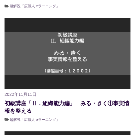
超解説「広報人 eラーニング」
2022年11月11日
初級講座「Ⅱ．組織能力編」 みる・きく①事実情
報を整える
超解説「広報人 eラーニング」