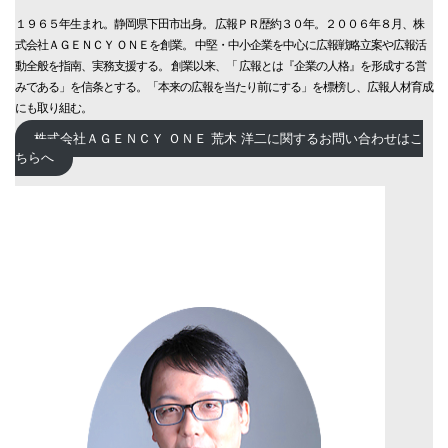
１９６５年生まれ。静岡県下田市出身。 広報ＰＲ歴約３０年。２００６年８月、株
式会社ＡＧＥＮＣＹ ＯＮＥを創業。 中堅・中小企業を中心に広報戦略立案や広報活
動全般を指南、実務支援する。 創業以来、「 広報とは『企業の人格』を形成する営
みである」を信条とする。「本来の広報を当たり前にする」を標榜し、広報人材育成
にも取り組む。
株式会社ＡＧＥＮＣＹ ＯＮＥ 荒木 洋二に関するお問い合わせはこ
ちらへ