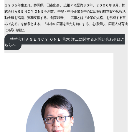
１９６５年生まれ。静岡県下田市出身。 広報ＰＲ歴約３０年。２００６年８月、株
式会社ＡＧＥＮＣＹ ＯＮＥを創業。 中堅・中小企業を中心に広報戦略立案や広報活
動全般を指南、実務支援する。 創業以来、「 広報とは『企業の人格』を形成する営
みである」を信条とする。「本来の広報を当たり前にする」を標榜し、広報人材育成
にも取り組む。
株式会社ＡＧＥＮＣＹ ＯＮＥ 荒木 洋二に関するお問い合わせはこ
ちらへ