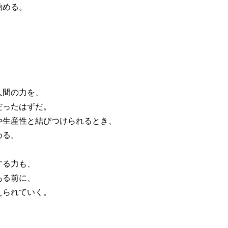
始める。
人間の力を、
だったはずだ。
や生産性と結びつけられるとき、
める。
する力も、
ある前に、
えられていく。