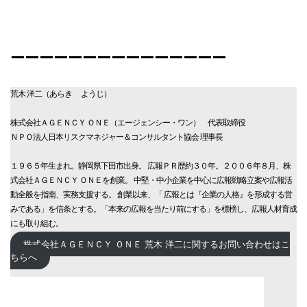
ーーーーーーーーーーーーーーー
荒木 洋二（あらき ようじ）
株式会社ＡＧＥＮＣＹ ＯＮＥ（エージェンシー・ワン） 代表取締役
ＮＰＯ法人日本リスクマネジャー＆コンサルタント協会 理事長
１９６５年生まれ。静岡県下田市出身。 広報ＰＲ歴約３０年。２００６年８月、株
式会社ＡＧＥＮＣＹ ＯＮＥを創業。 中堅・中小企業を中心に広報戦略立案や広報活
動全般を指南、実務支援する。 創業以来、「 広報とは『企業の人格』を形成する営
みである」を信条とする。「本来の広報を当たり前にする」を標榜し、広報人材育成
にも取り組む。
株式会社ＡＧＥＮＣＹ ＯＮＥ 荒木 洋二に関するお問い合わせはこ
ちらへ