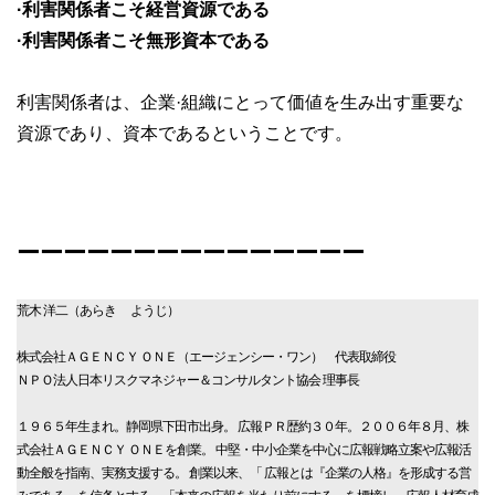
·利害関係者こそ経営資源である
·利害関係者こそ無形資本である
利害関係者は、企業·組織にとって価値を生み出す重要な
資源であり、資本であるということです。
ーーーーーーーーーーーーーーー
荒木 洋二（あらき ようじ）
株式会社ＡＧＥＮＣＹ ＯＮＥ（エージェンシー・ワン） 代表取締役
ＮＰＯ法人日本リスクマネジャー＆コンサルタント協会 理事長
１９６５年生まれ。静岡県下田市出身。 広報ＰＲ歴約３０年。２００６年８月、株
式会社ＡＧＥＮＣＹ ＯＮＥを創業。 中堅・中小企業を中心に広報戦略立案や広報活
動全般を指南、実務支援する。 創業以来、「 広報とは『企業の人格』を形成する営