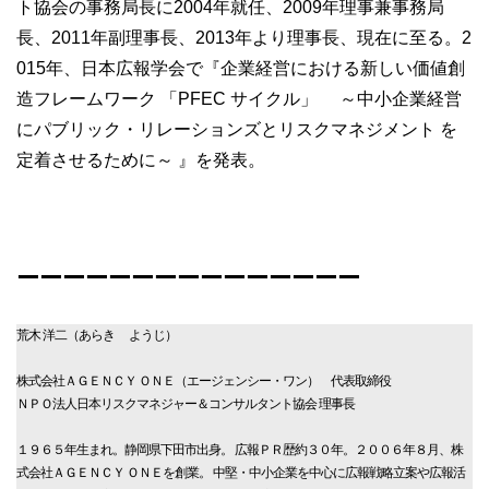
ト協会の事務局長に2004年就任、2009年理事兼事務局
長、2011年副理事長、2013年より理事長、現在に至る。2
015年、日本広報学会で『企業経営における新しい価値創
造フレームワーク 「PFEC サイクル」 ～中小企業経営
にパブリック・リレーションズとリスクマネジメント を
定着させるために～ 』を発表。
ーーーーーーーーーーーーーーー
荒木 洋二（あらき ようじ）
株式会社ＡＧＥＮＣＹ ＯＮＥ（エージェンシー・ワン） 代表取締役
ＮＰＯ法人日本リスクマネジャー＆コンサルタント協会 理事長
１９６５年生まれ。静岡県下田市出身。 広報ＰＲ歴約３０年。２００６年８月、株
式会社ＡＧＥＮＣＹ ＯＮＥを創業。 中堅・中小企業を中心に広報戦略立案や広報活