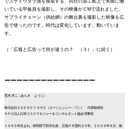
でスケトウダラ漁を操業する、同社の加工船上で実際に働
いている甲板員を撮影し、その映像がＣMで流れました。
サプライチェーン（供給網）の舞台裏を撮影した映像を広
告で使ったのです。時代は変化しています。動いていま
す。
（「広報と広告って何が違うの？ （３）」に続く）
ーーーーーーーーーーーーーーー
荒木 洋二（あらき ようじ）
株式会社ＡＧＥＮＣＹ ＯＮＥ（エージェンシー・ワン） 代表取締役
ＮＰＯ法人日本リスクマネジャー＆コンサルタント協会 理事長
１９６５年生まれ。静岡県下田市出身。 広報ＰＲ歴約３０年。２００６年８月、株