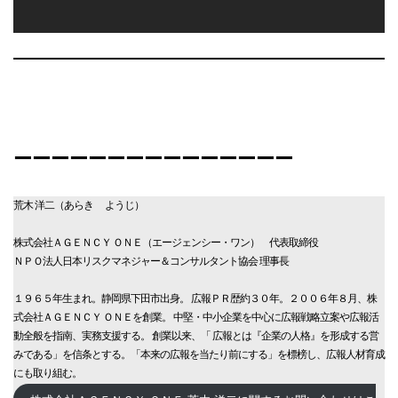
ーーーーーーーーーーーーーーー
荒木 洋二（あらき ようじ）
株式会社ＡＧＥＮＣＹ ＯＮＥ（エージェンシー・ワン） 代表取締役
ＮＰＯ法人日本リスクマネジャー＆コンサルタント協会 理事長
１９６５年生まれ。静岡県下田市出身。 広報ＰＲ歴約３０年。２００６年８月、株
式会社ＡＧＥＮＣＹ ＯＮＥを創業。 中堅・中小企業を中心に広報戦略立案や広報活
動全般を指南、実務支援する。 創業以来、「 広報とは『企業の人格』を形成する営
みである」を信条とする。「本来の広報を当たり前にする」を標榜し、広報人材育成
にも取り組む。