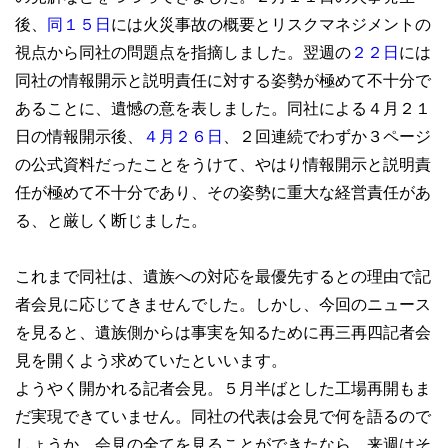
後、
同１５日
には火災事故の概要とリスクマネジメントの
視点から同社の問題点を指摘しました。翌週の
２２日
には
同社の情報開示と説明責任に対する姿勢が極めて不十分で
あることに、遺憾の意を表しました。同社による４月２１
日の情報開示後、
４月２６日
、２回連続でわずか３ページ
の公式資料だったことをうけて、やはり情報開示と説明責
任が極めて不十分であり、その姿勢に重大な経営責任があ
る、と厳しく断じました。
これまで同社は、遺族への対応を最優先するとの理由で記
者会見に応じてきませんでした。しかし、今回のニュース
を見ると、遺族側からは事実を知るために再三再四記者会
見を開くよう求めていたといいます。
ようやく開かれる記者会見。５月半ばとした工場再開もま
だ実現できていません。同社の代表は会見で何を語るので
しょうか。会見の全てを見ることができたなら、来週はそ