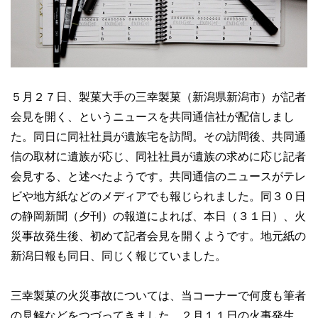
５月２７日、製菓大手の三幸製菓（新潟県新潟市）が記者
会見を開く、というニュースを共同通信社が配信しまし
た。同日に同社社員が遺族宅を訪問。その訪問後、共同通
信の取材に遺族が応じ、同社社員が遺族の求めに応じ記者
会見する、と述べたようです。共同通信のニュースがテレ
ビや地方紙などのメディアでも報じられました。同３０日
の静岡新聞（夕刊）の報道によれば、本日（３１日）、火
災事故発生後、初めて記者会見を開くようです。地元紙の
新潟日報も同日、同じく報じていました。
三幸製菓の火災事故については、当コーナーで何度も筆者
の見解などをつづってきました。２月１１日の火事発生